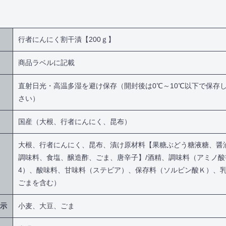
行者にんにく割干漬【200ｇ】
商品ラベルに記載
直射日光・高温多湿を避け保存（開封後は0℃～10℃以下で保存
さい）
国産（大根、行者にんにく、昆布）
大根、行者にんにく、昆布、漬け原材料【果糖ぶどう糖液糖、醤
調味料、食塩、醸造酢、ごま、唐辛子】/酒精、調味料（アミノ
4）、酸味料、甘味料（ステビア）、保存料（ソルビン酸Ｋ）、
ごまを含む）
示
小麦、大豆、ごま