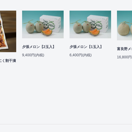
夕張メロン【2玉入】
夕張メロン【1玉入】
富良野メ
9,400円(内税)
6,400円(内税)
16,800
にく割干漬