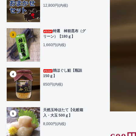
12,800円(内税)
特選 棹前昆布（グ
3
リーン）【180ｇ】
1,660円(内税)
焼ほぐし鮭【瓶詰
4
150ｇ】
850円(内税)
天然玉玲ほたて【化粧箱
5
入・大玉 500ｇ】
8,000円(内税)