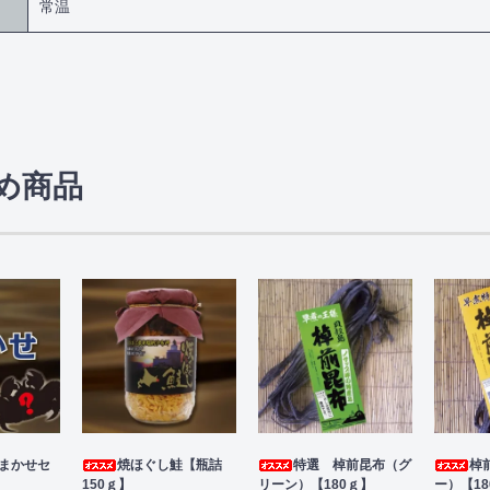
常温
め商品
まかせセ
焼ほぐし鮭【瓶詰
特選 棹前昆布（グ
棹
150ｇ】
リーン）【180ｇ】
ー）【18