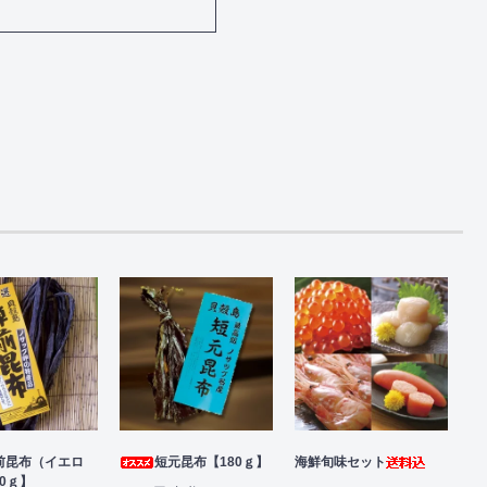
前昆布（イエロ
短元昆布【180ｇ】
海鮮旬味セット
0ｇ】