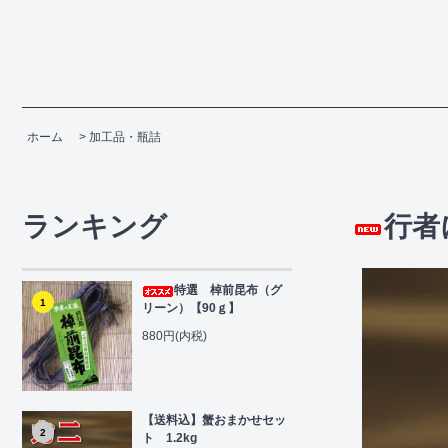
ホーム
>
加工品・瓶詰
ランキング
行者
特選 棹前昆布（グ
1
リーン）【90ｇ】
880円(内税)
【送料込】蟹おまかせセッ
2
ト 1.2kg