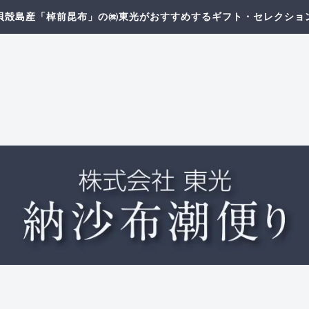
貝殻島産「棹前昆布」の㈱東光がおすすめするギフト・セレクショ