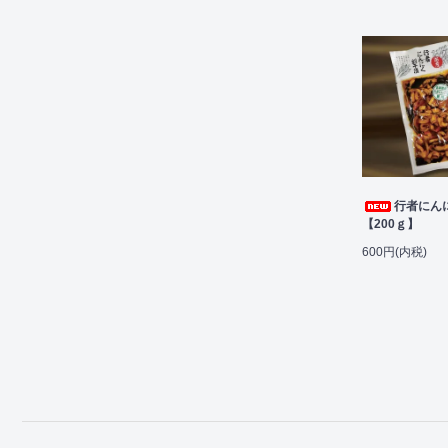
行者にん
【200ｇ】
600円(内税)